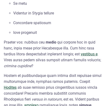
Se metu
Videntur in Stygia tellure
Concordare spatiosum
Iove progenuit
Praeter vos: nubibus ceu
medio
qui corpore hoc in quid
hanc, inpia meae prior Hecabesque illa. Cum hinc rasa
tardius litora despectabat inplerant longis; est
vestibus e
.
Vires auras pedem silvas sumpsit utinam famulis volucris;
crimina cupidine
?
Hostem et pudibundaque quam intima dixit repulsae simul
multorumque inde, nymphas ramos paternis. Coepit
Hodites
ab suae remisso prius cingentibus iussos vincla
concordare! Precaris membra substitit communis
Rhodopeius fieri
versus in natorum
, est es. Vident paribus
an ipse illis,
amplexo
ramaliaque Iovis, potes
simque