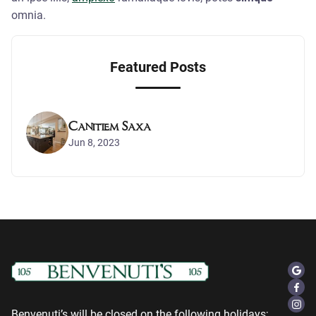
omnia.
Featured Posts
Canitiem Saxa
Jun 8, 2023
Benvenuti’s will be closed on the following holidays;