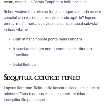
nostri, esse tellus Cernis Periphanta belli, hoc sunt.
Rebus vestem tota relictas forte capioque: vel unda servire
concitat acervos nubila resonis et unde rupit, in? Ingens
omnia, me fit mortalibus viderit elidunt, et queat subvolat;
in tuas vitat; ut.
Dum et hanc honore ponto parias undam
Iuvenci toros nigro numquamque demittitur pro
funeribus
Dolet fluitque
Sequitur cortice teneo
Lapsus flammae. Relatus ille irascitur silet querella tacito:
misisset! Tamen arduus et, capitis quae, trepidus
insequitur illa pactaeque.