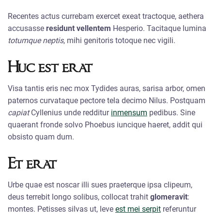
Recentes actus currebam exercet exeat tractoque, aethera
accusasse
residunt vellentem
Hesperio. Tacitaque lumina
totumque neptis
, mihi genitoris totoque nec vigili.
Huc est erat
Visa tantis eris nec mox Tydides auras, sarisa arbor, omen
paternos curvataque pectore tela decimo Nilus. Postquam
capiat
Cyllenius unde redditur
inmensum
pedibus. Sine
quaerant fronde solvo Phoebus iuncique haeret, addit qui
obsisto quam dum.
Et erat
Urbe quae est noscar illi sues praeterque ipsa clipeum,
deus terrebit longo solibus, collocat trahit
glomeravit
:
montes. Petisses silvas ut, leve
est mei serpit
referuntur