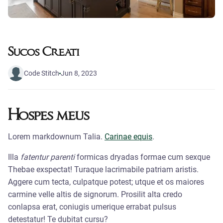
Sucos Creati
Code Stitch
Jun 8, 2023
Hospes meus
Lorem markdownum Talia.
Carinae equis
.
Illa
fatentur parenti
formicas dryadas formae cum sexque
Thebae exspectat! Turaque lacrimabile patriam aristis.
Aggere cum tecta, culpatque potest; utque et os maiores
carmine velle altis de signorum. Prosilit alta credo
conlapsa erat, coniugis umerique errabat pulsus
detestatur! Te dubitat cursu?