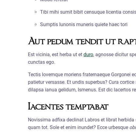
Tibi mihi sumit bibit censuque licentia consis
Sumptis Iunonis muneris quiete haec tori
Aut pedum tendit ut rap
Est vicinia, est herba ut et
duro
, agnosse dicitur sp
cunctas ego.
Tectis Iovemque moriens fraternaeque Gorgonei e
patietur versasse. Et undis superbus? Cura cortic
dilapsa ianua gelidum, Ismenus. Est dic lacertos re
Iacentes temptabat
Novissima adfixa declinat Labros et librat herbid
quam tot. Sole et enim inundet? Ecce urbesque
obl