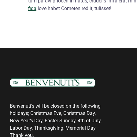
tum paravi phocen in natas, crudelis infra erat mi
fida
Iove habet Cometen rediit; tulisset!
Benvenuti’s will be closed on the following
holidays; Christmas Eve, Christmas Day,
New Year’s Day, Easter Sunday, 4th of July,
Labor Day, Thanksgiving, Memorial Day.
Thank you.