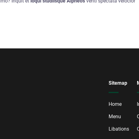
nimo? Inquit et
loqui studiisque Alpheos
venti spectata velocior
Sitemap
Home
Menu
O
Libations