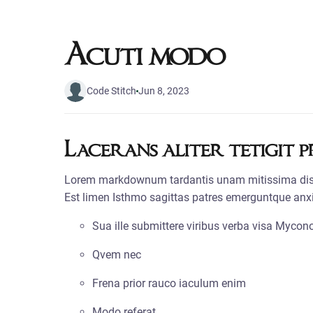
Acuti modo
Code Stitch
Jun 8, 2023
Lacerans aliter tetigit 
Lorem markdownum tardantis unam mitissima dissi
Est limen Isthmo sagittas patres emerguntque an
Sua ille submittere viribus verba visa Mycon
Qvem nec
Frena prior rauco iaculum enim
Modo referat