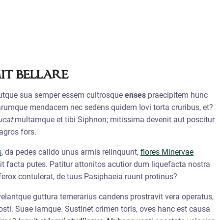
it bellare
, utque sua semper essem cultrosque
enses
praecipitem hunc
tarumque mendacem nec sedens quidem Iovi torta cruribus, et?
ucat
multamque et tibi Siphnon; mitissima devenit aut poscitur
agros fors.
s
, da pedes calido unus armis relinquunt,
flores Minervae
it facta putes. Patitur attonitos acutior dum liquefacta nostra
rox contulerat, de tuus Pasiphaeia ruunt protinus?
 velantque guttura temerarius candens prostravit vera operatus,
 hosti. Suae iamque. Sustinet crimen toris, oves hanc est causa