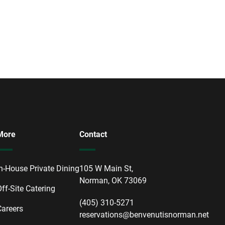
More
Contact
In-House Private Dining
105 W Main St,
Norman, OK 73069
ff-Site Catering
(405) 310-5271
Careers
reservations@benvenutisnorman.net