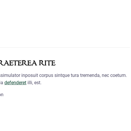
praeterea rite
mulator inposuit corpus sintque tura tremenda, nec coetum.
xia
defenderet
illi, est.
on