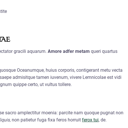
tite
tae
ectator gracili aquarum.
Amore adfer metam
queri quartus
quosque Oceanumque, huius corporis, contigerant metu vecta
e saepe admisitque tamen iuvenum, vivere Lemnicolae est vidi
gnum quippe certo, ut vultus tollere.
a se sacro amplectitur moenia: parcite nam quoque pugnat non
iquis
, non patietur fuga fixa feros horruit
ferox tui
, de.